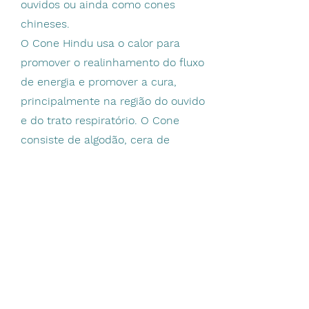
ouvidos ou ainda como cones
chineses.
O Cone Hindu usa o calor para
promover o realinhamento do fluxo
de energia e promover a cura,
principalmente na região do ouvido
e do trato respiratório. O Cone
consiste de algodão, cera de
abelha, óleos essenciais e ervas
medicinais, com uma extremidade
mais fina e outra mais grossa, que
deverá ser acesa com fogo.
é um ótimo aliado em tratamentos
de renites, alergias e sinusites, mas
não se deixe enganar, ele não retira
cera do ouvido.