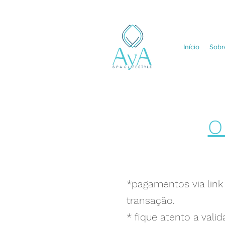
Início
Sobr
O
*pagamentos via link
transação.
* fique atento a val