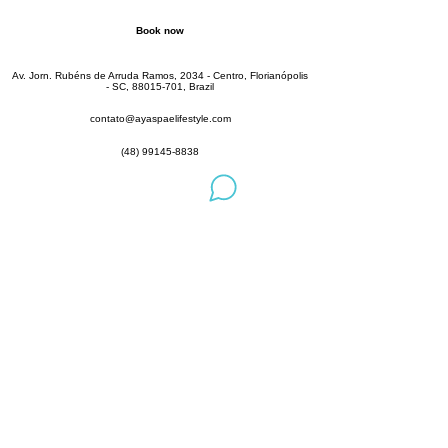
Book now
Av. Jorn. Rubéns de Arruda Ramos, 2034 - Centro, Florianópolis
- SC,
88015-701
, Brazil
contato@ayaspaelifestyle.com
(48) 99145-8838